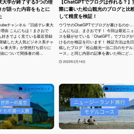
東大学が終了する3つの理
【ChatGPTでブログは作れる？】
きが語った内容をもとに
際に書いた松山観光のブログと比
た
して精度を検証！
tubeチャンネル『日経テレ東大
ウワサのChatGPTでブログが書けるのか…
理由 こんにちは！まさおで
こんにちは、まさおです！ 今回は最近ニ
も好きでよく見ている最近登録
スを騒がせている「ChatGPT」でブログが
を突破した大人気ビジネス系チャ
けるのか検証を行います！ 検証方法は先
テレ東大学』が突然打ち切りに
稿したブログ「松山観光一泊二日のモデル
由について関係者の発...
ース」と同じ内容の記事を書いた時にど...
2023年2月14日
ニュージーランド
ニュージーラン