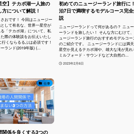
星空】テカポ湖一人旅の
初めてのニュージーランド旅行に！
し方について解説！
泊7日で満喫するモデルコース完全
説
さおです！ 今回はニュージー
地として有名な、世界一星空が
ニュージーランドって何があるの？ ニュ
れる「テカポ湖」について、私
ーランドを旅したい！ そんな方にむけて
った際の体験談をお伝えいたし
ュージーランド旅行のおすすめモデルコー
に行くならるるぶは必須です！
のご紹介です。 ニュージーランドには満
ンド(2019年版) (...
星空か見えるテカポ湖や、雄大な滝が見れ
ミルフォード・サウンドなど大自然の...
2023年2月6日
仕事
間関係を良くする3つの