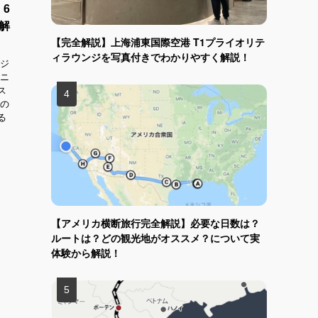
6
解
【完全解説】上海浦東国際空港 T1プライオリテ
ィラウンジを写真付きでわかりやすく解説！
ージ
、ニ
ス
天の
る
【アメリカ横断旅行完全解説】必要な日数は？
ルートは？どの観光地がオススメ？について実
体験から解説！