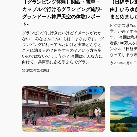
【グランピング体験】関西・電車・
【日経テレ
カップルで行けるグランピング施設-
由】ひろゆ
グランドーム神戸天空の体験レポー
まとめまし
ト-
ビジネス系You
学』が終了する
グランピングに行きたいけどイメージがわか
す。 今回は私
ない！ みなさんこんにちは！まさおです。 グ
者数100万人
ランピングに行ってみたいけど実際どんなと
ンネル『日経
ころに泊まるの？何をするの？という方も多
なってしまう理
いのではないでしょうか？ 今回はそんな方に
向けて、兵庫県にある手ぶらでグラン...
2023年2月16日
2023年2月26日
国内