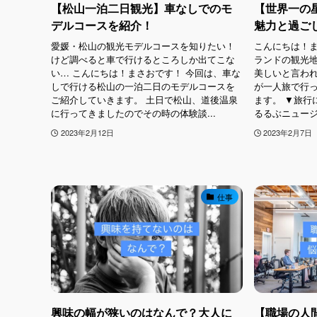
【松山一泊二日観光】車なしでのモ
【世界一の
デルコースを紹介！
魅力と過ご
愛媛・松山の観光モデルコースを知りたい！
こんにちは！ま
けど調べると車で行けるところしか出てこな
ランドの観光
い… こんにちは！まさおです！ 今回は、車な
美しいと言わ
しで行ける松山の一泊二日のモデルコースを
が一人旅で行
ご紹介していきます。 土日で松山、道後温泉
ます。 ▼旅行
に行ってきましたのでその時の体験談...
るるぶニュージーラ
2023年2月12日
2023年2月7日
仕事
興味の幅が狭いのはなんで？大人に
【職場の人