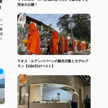
実
完全大公開！
較
？
ュー
書
日投
コ
ラオス・ルアンパバーンの観光日数とモデルプ
ラン【3泊4日がベスト】
ド