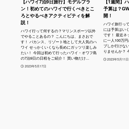
【ハワイ7泊9日旅行】モデルプラ
【1週間】
ン！初めてのハワイで行くべきとこ
予算は？G
ろとやるべきアクティビティを解
開！
説！
ハワイ旅行っ
には予算はいく
ハワイ行って何するの？マリンスポーツ以外
です！ 最近ネ
でやることあるの？ こんにちは、まさおで
に一人100万
す！ バカンス、リゾート地として大人気のハ
ブしか行けな
ワイ せっかくいくなら長めにガッツリ楽しみ
りませんか？ 今
たい！ 今回は初めて行ったハワイ・オワフ島
の7泊9日の日程をご紹介！ 買い物だけ...
2023年5月11日
2023年5月17日