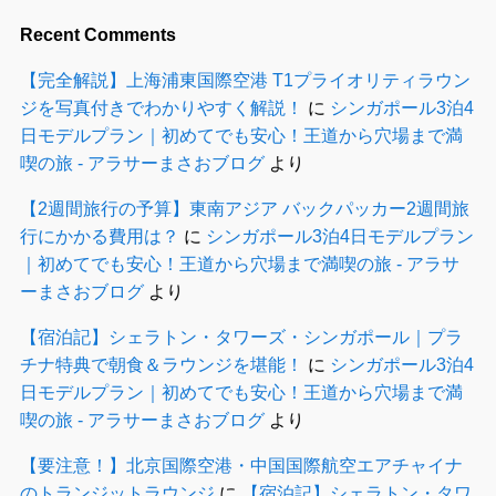
Recent Comments
【完全解説】上海浦東国際空港 T1プライオリティラウン
ジを写真付きでわかりやすく解説！
に
シンガポール3泊4
日モデルプラン｜初めてでも安心！王道から穴場まで満
喫の旅 - アラサーまさおブログ
より
【2週間旅行の予算】東南アジア バックパッカー2週間旅
行にかかる費用は？
に
シンガポール3泊4日モデルプラン
｜初めてでも安心！王道から穴場まで満喫の旅 - アラサ
ーまさおブログ
より
【宿泊記】シェラトン・タワーズ・シンガポール｜プラ
チナ特典で朝食＆ラウンジを堪能！
に
シンガポール3泊4
日モデルプラン｜初めてでも安心！王道から穴場まで満
喫の旅 - アラサーまさおブログ
より
【要注意！】北京国際空港・中国国際航空エアチャイナ
のトランジットラウンジ
に
【宿泊記】シェラトン・タワ