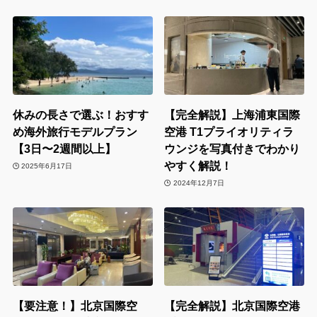
休みの長さで選ぶ！おすす
【完全解説】上海浦東国際
め海外旅行モデルプラン
空港 T1プライオリティラ
【3日〜2週間以上】
ウンジを写真付きでわかり
やすく解説！
2025年6月17日
2024年12月7日
【要注意！】北京国際空
【完全解説】北京国際空港