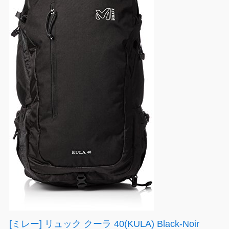
[ミレー] リュック クーラ 40(KULA) Black-Noir