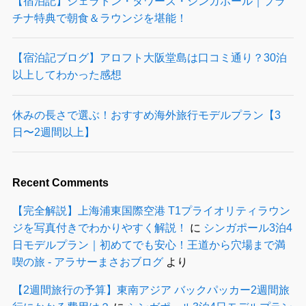
【宿泊記】シェラトン・タワーズ・シンガポール｜プラ
チナ特典で朝食＆ラウンジを堪能！
【宿泊記ブログ】アロフト大阪堂島は口コミ通り？30泊
以上してわかった感想
休みの長さで選ぶ！おすすめ海外旅行モデルプラン【3
日〜2週間以上】
Recent Comments
【完全解説】上海浦東国際空港 T1プライオリティラウン
ジを写真付きでわかりやすく解説！
に
シンガポール3泊4
日モデルプラン｜初めてでも安心！王道から穴場まで満
喫の旅 - アラサーまさおブログ
より
【2週間旅行の予算】東南アジア バックパッカー2週間旅