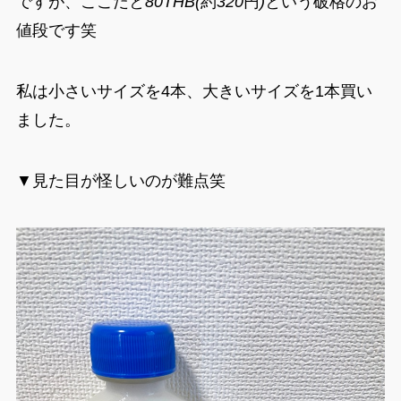
ですが、ここだと
80THB(
約
320
円
)
という破格のお
値段です笑
私は小さいサイズを4本、大きいサイズを1本買い
ました。
▼見た目が怪しいのが難点笑